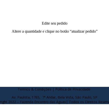
Edite seu pedido
Altere a quantidade e clique no botão “atualizar pedido”
Termos & Condições | Política de Privacidade
Av. Paulista, 1765, 7ª Andar, Bela Vista, São Paulo, SP
right 2022 – Fazenda Encontro das Águas| Todos os Direitos Reser